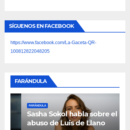
SÍGUENOS EN FACEBOOK
https://www.facebook.com/La-Gaceta-QR-
100812822048205
FARÁNDULA
F
M
FARÁNDULA
Sasha Sokol habla sobre el
o
abuso de Luis de Llano