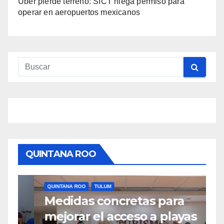
Uber pierde terreno: SICT niega permiso para
operar en aeropuertos mexicanos
QUINTANA ROO
QUINTANA ROO
TULUM
Q
Medidas concretas para
M
mejorar el acceso a playas
t