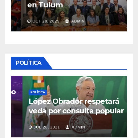
en Tulum
M
OCT 28, 2025
ADMIN
POLÍTICA
P
mo
R
POLÍTICA
López Obrador respetará
e
veda por consulta popular
t
JUL 20, 2021
ADMIN