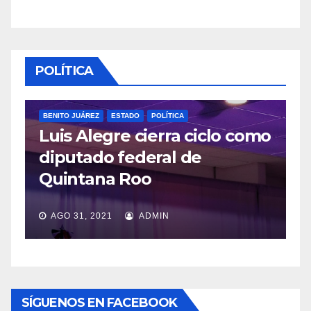
POLÍTICA
BENITO JUÁREZ
ESTADO
POLÍTICA
Luis Alegre cierra ciclo como
P
diputado federal de
L
Quintana Roo
v
AGO 31, 2021
ADMIN
SÍGUENOS EN FACEBOOK