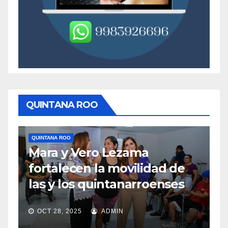
QUINTANA ROO
QUINTANA ROO
Q
Mara y Vero Lezama
M
fortalecen la movilidad de
m
las y los quintanarroenses
e
OCT 28, 2025
ADMIN