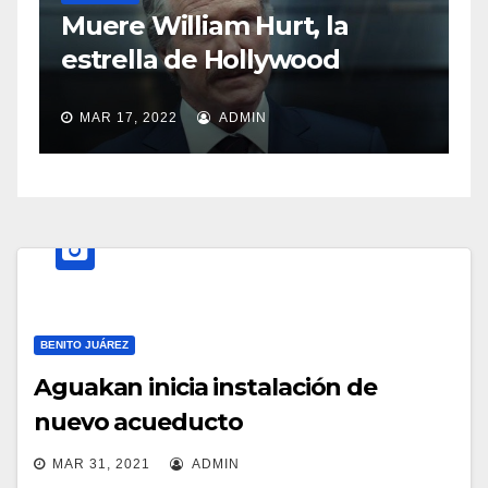
S
Muere William Hurt, la
a
estrella de Hollywood
MAR 17, 2022
ADMIN
BENITO JUÁREZ
Aguakan inicia instalación de
nuevo acueducto
MAR 31, 2021
ADMIN