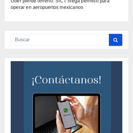
Uber pierde terreno: SICT niega permiso para
operar en aeropuertos mexicanos