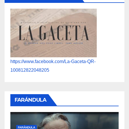
https://www.facebook.com/La-Gaceta-QR-
100812822048205
FARÁNDULA
F
FARÁNDULA