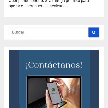
Uber pierde terreno: SICT niega permiso para
operar en aeropuertos mexicanos