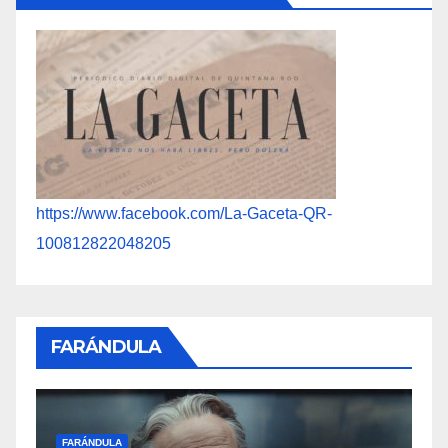
https://www.facebook.com/La-Gaceta-QR-
100812822048205
FARÁNDULA
F
FARÁNDULA