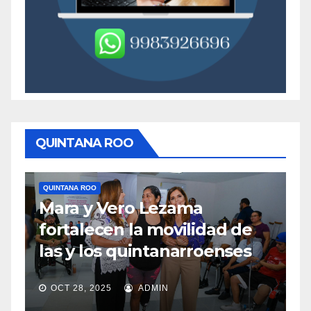
QUINTANA ROO
QUINTANA ROO
Q
Mara y Vero Lezama
M
fortalecen la movilidad de
m
las y los quintanarroenses
e
OCT 28, 2025
ADMIN