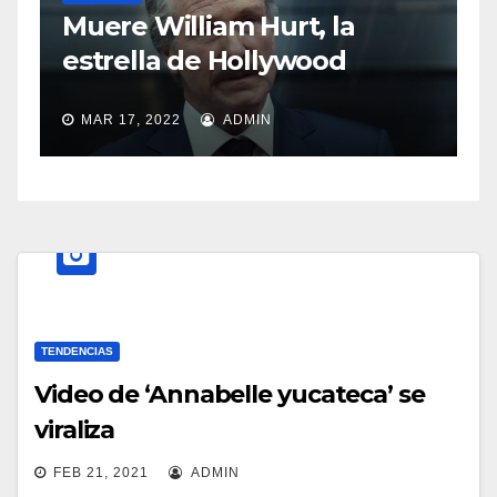
S
Muere William Hurt, la
a
estrella de Hollywood
MAR 17, 2022
ADMIN
TENDENCIAS
Video de ‘Annabelle yucateca’ se
viraliza
FEB 21, 2021
ADMIN