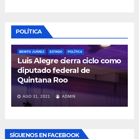
POLÍTICA
BENITO JUÁREZ
ESTADO
POLÍTICA
Luis Alegre cierra ciclo como
P
diputado federal de
L
Quintana Roo
v
AGO 31, 2021
ADMIN
SÍGUENOS EN FACEBOOK