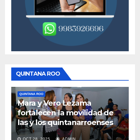
QUINTANA ROO
QUINTANA ROO
QUIN
Mara y Vero Lezama
Me
fortalecen la movilidad de
me
las y los quintanarroenses
en
OCT 28, 2025
ADMIN
OC