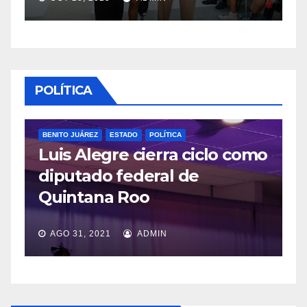
POLÍTICA
BENITO JUÁREZ
ESTADO
POLÍTICA
Luis Alegre cierra ciclo como
PO
diputado federal de
L
Quintana Roo
v
AGO 31, 2021
ADMIN