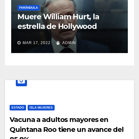
F
FARÁNDULA
S
Muere William Hurt, la
a
estrella de Hollywood
MAR 17, 2022
ADMIN
ESTADO
ISLA MUJERES
Vacuna a adultos mayores en
Quintana Roo tiene un avance del