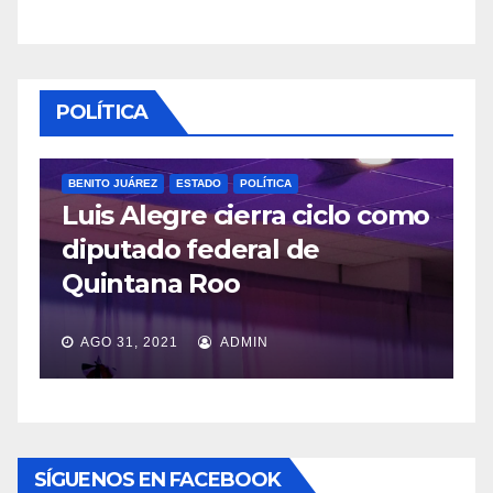
POLÍTICA
BENITO JUÁREZ
ESTADO
POLÍTICA
Luis Alegre cierra ciclo como
P
diputado federal de
L
Quintana Roo
v
AGO 31, 2021
ADMIN
SÍGUENOS EN FACEBOOK