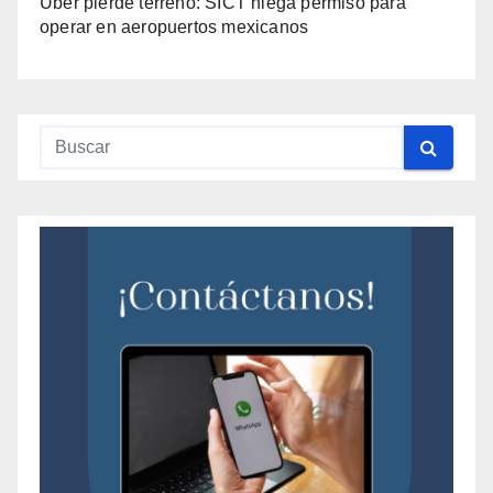
Uber pierde terreno: SICT niega permiso para
operar en aeropuertos mexicanos