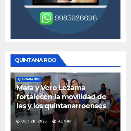
QUINTANA ROO
QUINTANA ROO
Q
Mara y Vero Lezama
M
fortalecen la movilidad de
m
las y los quintanarroenses
e
OCT 28, 2025
ADMIN