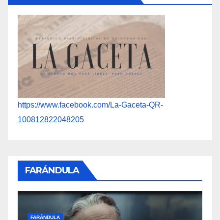
https://www.facebook.com/La-Gaceta-QR-
100812822048205
FARÁNDULA
F
FARÁNDULA