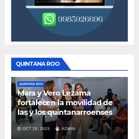
QUINTANA ROO
QUINTANA ROO
Q
Mara y Vero Lezama
M
fortalecen la movilidad de
m
las y los quintanarroenses
e
OCT 28, 2025
ADMIN