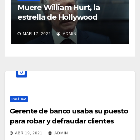
S
Muere William Hurt, la
a
estrella de Hollywood
MAR 17, 2022
ADMIN
POLÍTICA
Gerente de banco usaba su puesto
para robar y defraudar clientes
ABR 19, 2021
ADMIN