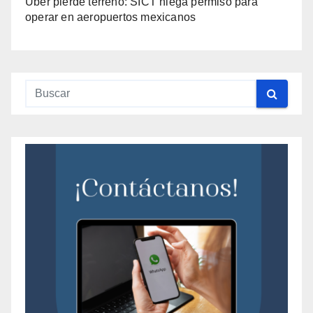
Uber pierde terreno: SICT niega permiso para
operar en aeropuertos mexicanos