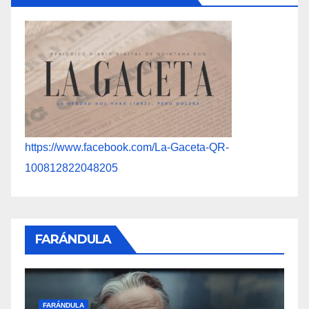
https://www.facebook.com/La-Gaceta-QR-
100812822048205
FARÁNDULA
F
FARÁNDULA