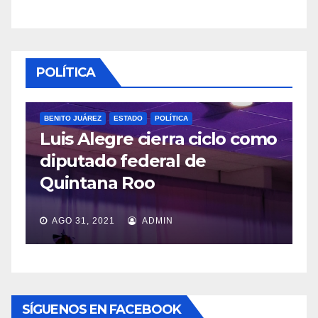
POLÍTICA
BENITO JUÁREZ
ESTADO
POLÍTICA
Luis Alegre cierra ciclo como
P
diputado federal de
L
Quintana Roo
v
AGO 31, 2021
ADMIN
SÍGUENOS EN FACEBOOK