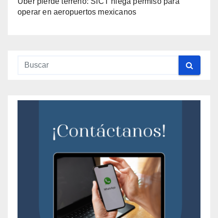
Uber pierde terreno: SICT niega permiso para
operar en aeropuertos mexicanos