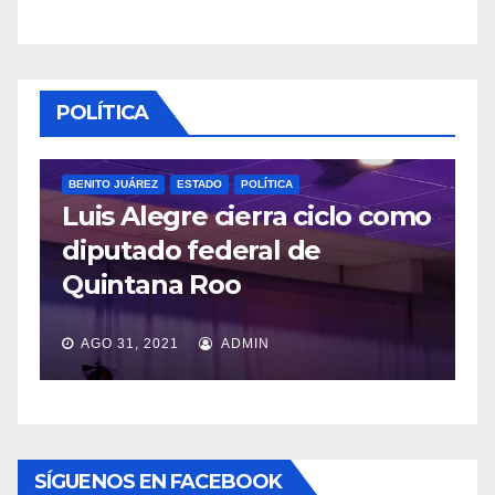
POLÍTICA
POLÍTICA
cierra ciclo como
POLÍTICA
deral de
López Obrador res
oo
veda por consulta
ADMIN
JUL 20, 2021
ADMIN
SÍGUENOS EN FACEBOOK