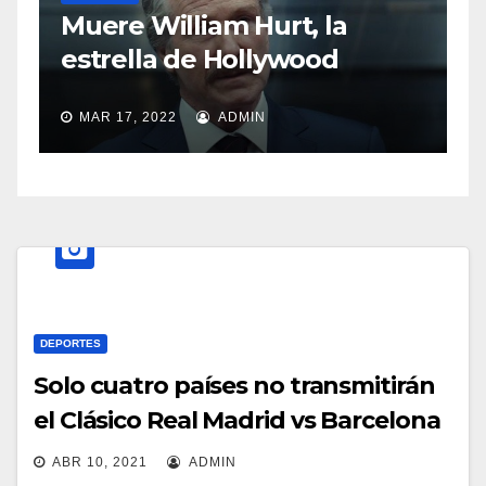
Sasha Sokol habla 
m Hurt, la
abuso de Luis de 
 Hollywood
MAR 11, 2022
ADMIN
ADMIN
DEPORTES
Solo cuatro países no transmitirán
el Clásico Real Madrid vs Barcelona
ABR 10, 2021
ADMIN