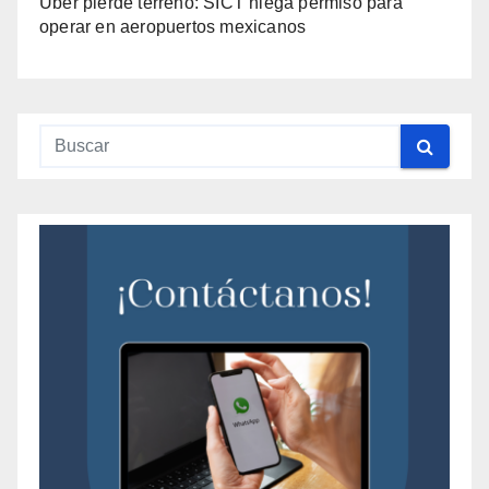
Uber pierde terreno: SICT niega permiso para
operar en aeropuertos mexicanos