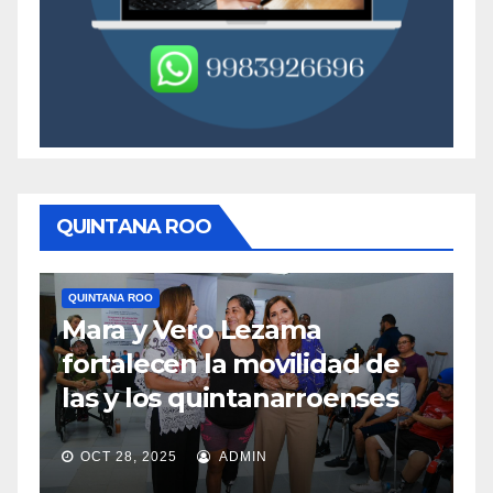
QUINTANA ROO
QUINTANA ROO
Q
Mara y Vero Lezama
M
fortalecen la movilidad de
m
las y los quintanarroenses
e
OCT 28, 2025
ADMIN