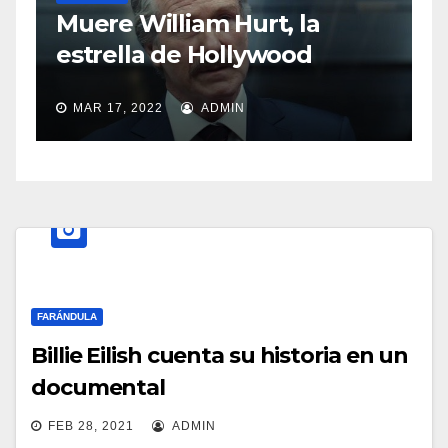
S
Muere William Hurt, la
a
estrella de Hollywood
MAR 17, 2022
ADMIN
FARÁNDULA
Billie Eilish cuenta su historia en un
documental
FEB 28, 2021
ADMIN