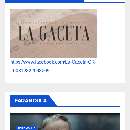
https://www.facebook.com/La-Gaceta-QR-
100812822048205
FARÁNDULA
F
FARÁNDULA