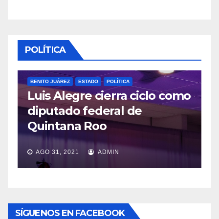
POLÍTICA
BENITO JUÁREZ
ESTADO
POLÍTICA
Luis Alegre cierra ciclo como
P
diputado federal de
L
Quintana Roo
v
AGO 31, 2021
ADMIN
SÍGUENOS EN FACEBOOK