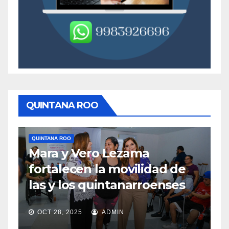
QUINTANA ROO
QUINTANA ROO
Q
Mara y Vero Lezama
M
fortalecen la movilidad de
m
las y los quintanarroenses
e
OCT 28, 2025
ADMIN