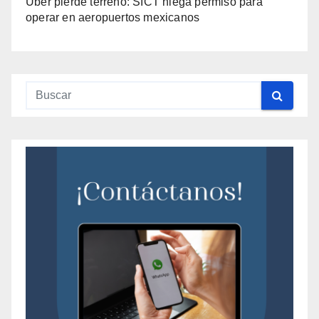
Uber pierde terreno: SICT niega permiso para
operar en aeropuertos mexicanos