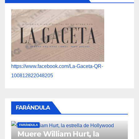
https://www.facebook.com/La-Gaceta-QR-
100812822048205
FARÁNDULA
FARÁNDULA
F
Muere William Hurt, la
S