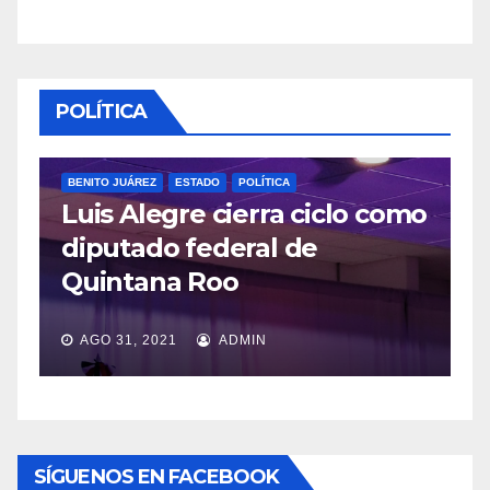
POLÍTICA
BENITO JUÁREZ
ESTADO
POLÍTICA
Luis Alegre cierra ciclo como
P
diputado federal de
L
Quintana Roo
v
AGO 31, 2021
ADMIN
SÍGUENOS EN FACEBOOK