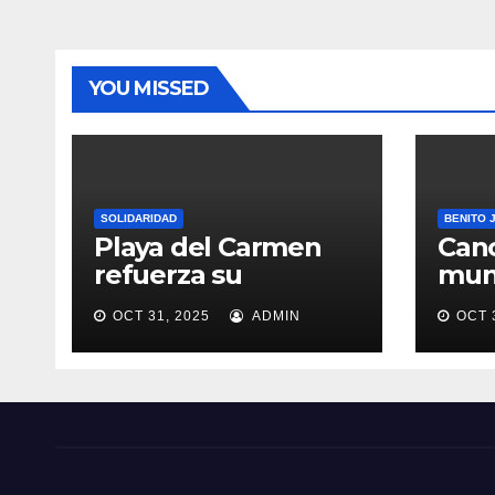
ras
Llano
mund
o
YOU MISSED
SOLIDARIDAD
BENITO 
Playa del Carmen
Canc
refuerza su
muni
proyección turística
Qui
OCT 31, 2025
ADMIN
OCT 
crea
Paz