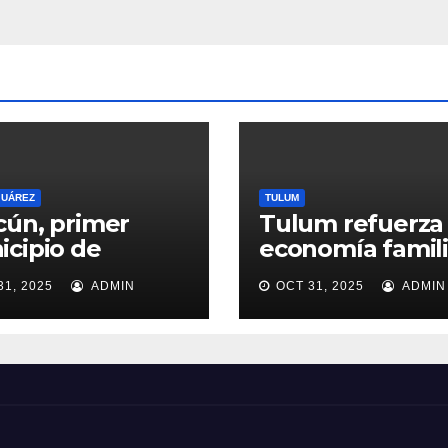
mism
o
JUÁREZ
TULUM
ún, primer
Tulum refuerza 
cipio de
economía famili
ntana Roo en
con programas 
31, 2025
ADMIN
OCT 31, 2025
ADMIN
r Comités de
ayuda alimentar