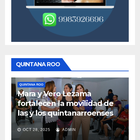
QUINTANA ROO
QUINTANA ROO
QUINTANA 
Mara y Vero Lezama
Medid
fortalecen la movilidad de
mejor
las y los quintanarroenses
en T
OCT 28, 2025
ADMIN
OCT 28