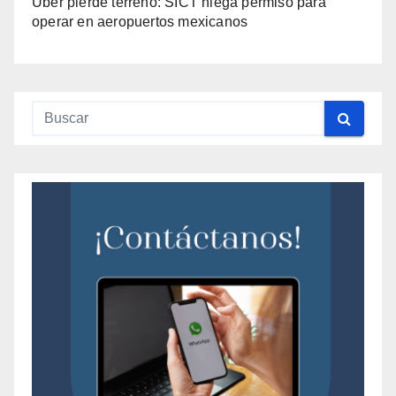
Uber pierde terreno: SICT niega permiso para
operar en aeropuertos mexicanos