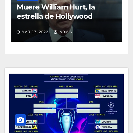
Sash
Muere William Hurt, la
abus
estrella de Hollywood
MAR 1
MAR 17, 2022
ADMIN