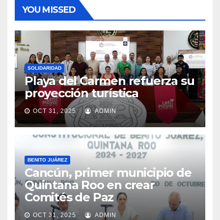
YOU MISSED
SOLIDARIDAD
Playa del Carmen refuerza su
proyección turística
OCT 31, 2025
ADMIN
BENITO JUÁREZ
Cancún, primer municipio de
Quintana Roo en crear
Comités de Paz
OCT 31, 2025
ADMIN