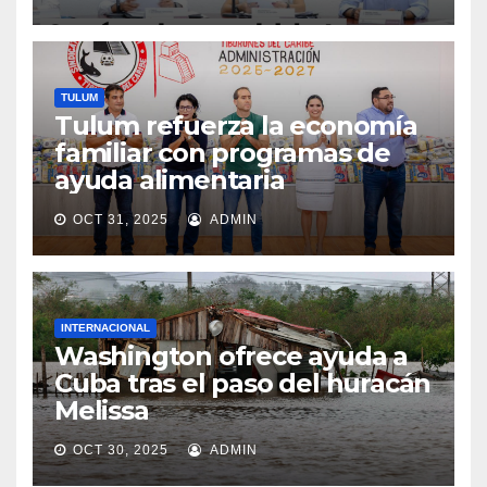
TULUM
Tulum refuerza la economía
familiar con programas de
ayuda alimentaria
OCT 31, 2025
ADMIN
INTERNACIONAL
Washington ofrece ayuda a
Cuba tras el paso del huracán
Melissa
OCT 30, 2025
ADMIN