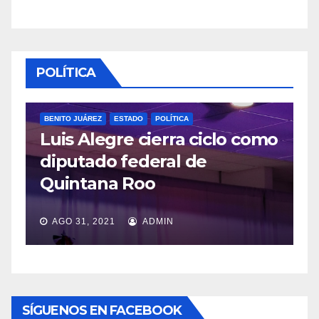
POLÍTICA
BENITO JUÁREZ
ESTADO
POLÍTICA
Luis Alegre cierra ciclo como
POLÍTICA
diputado federal de
Lópe
Quintana Roo
veda
AGO 31, 2021
ADMIN
JUL 2
SÍGUENOS EN FACEBOOK