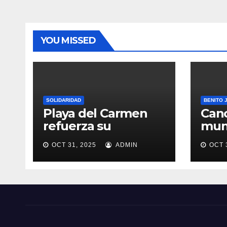
Llano
mund
mism
o
o
YOU MISSED
SOLIDARIDAD
BENITO 
Playa del Carmen
Canc
refuerza su
muni
proyección turística
Qui
OCT 31, 2025
ADMIN
OCT 
crea
Paz