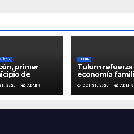
JUÁREZ
TULUM
ún, primer
Tulum refuerza 
cipio de
economía famili
ntana Roo en
con programas 
31, 2025
ADMIN
OCT 31, 2025
ADMIN
r Comités de
ayuda alimentar