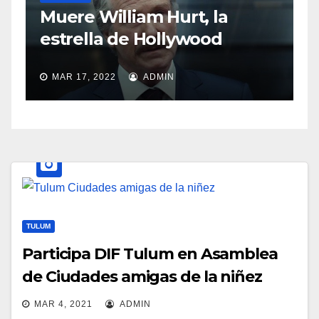
S
Muere William Hurt, la
a
estrella de Hollywood
MAR 17, 2022
ADMIN
TULUM
Participa DIF Tulum en Asamblea
de Ciudades amigas de la niñez
MAR 4, 2021
ADMIN