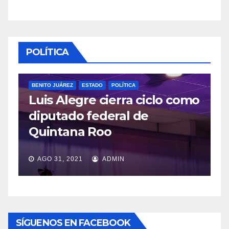
POLÍTICA
BENITO JUÁREZ
ESTADO
POLÍTICA
Luis Alegre cierra ciclo como
P
diputado federal de
L
Quintana Roo
v
AGO 31, 2021
ADMIN
SÍGUENOS EN FACEBOOK