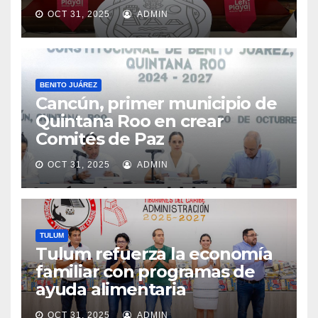
OCT 31, 2025
ADMIN
BENITO JUÁREZ
Cancún, primer municipio de
Quintana Roo en crear
Comités de Paz
OCT 31, 2025
ADMIN
TULUM
Tulum refuerza la economía
familiar con programas de
ayuda alimentaria
OCT 31, 2025
ADMIN