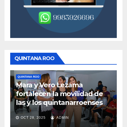
QUINTANA ROO
QUINTANA ROO
Q
Mara y Vero Lezama
M
fortalecen la movilidad de
m
las y los quintanarroenses
e
OCT 28, 2025
ADMIN