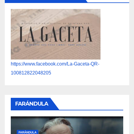
https://www.facebook.com/La-Gaceta-QR-
100812822048205
FARÁNDULA
F
FARÁNDULA