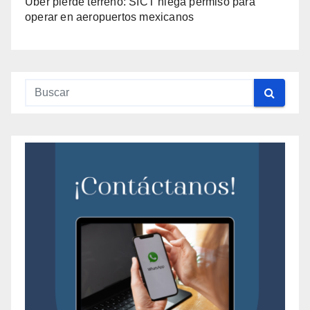
Uber pierde terreno: SICT niega permiso para
operar en aeropuertos mexicanos