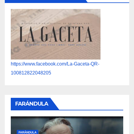
https://www.facebook.com/La-Gaceta-QR-
100812822048205
FARÁNDULA
F
S
FARÁNDULA