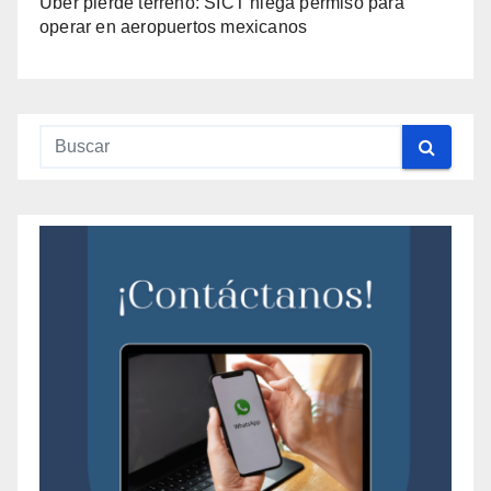
Uber pierde terreno: SICT niega permiso para
operar en aeropuertos mexicanos