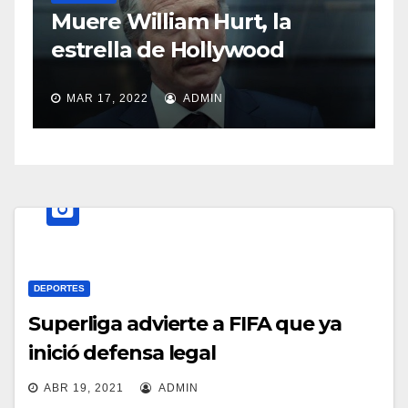
Sasha Sokol ha
lliam Hurt, la
abuso de Luis
 de Hollywood
MAR 11, 2022
ADM
22
ADMIN
DEPORTES
Superliga advierte a FIFA que ya
inició defensa legal
ABR 19, 2021
ADMIN