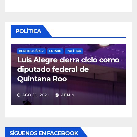
POLÍTICA
STADO
POLÍTICA
re cierra ciclo como
POLÍTICA
federal de
López Obrador 
 Roo
veda por consul
ADMIN
JUL 20, 2021
ADMIN
SÍGUENOS EN FACEBOOK