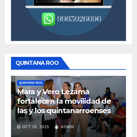
QUINTANA ROO
QUINTANA ROO
TULUM
ro Lezama
Medidas concret
la movilidad de
mejorar el acceso
uintanarroenses
en Tulum
ADMIN
OCT 28, 2025
ADMIN