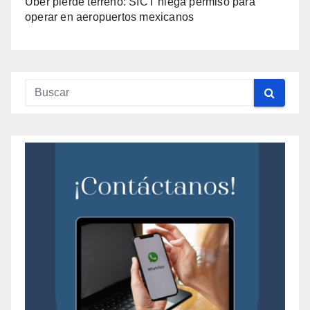
Uber pierde terreno: SICT niega permiso para
operar en aeropuertos mexicanos