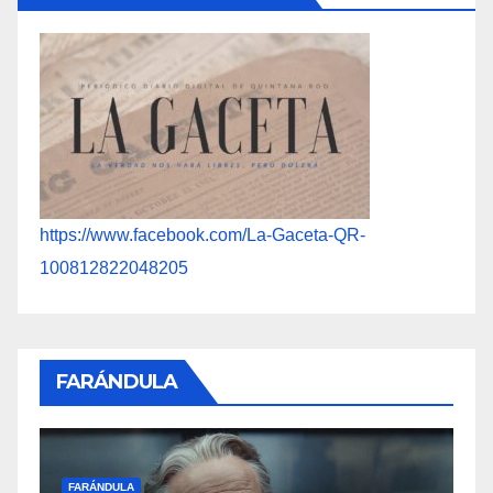
https://www.facebook.com/La-Gaceta-QR-
100812822048205
FARÁNDULA
F
FARÁNDULA