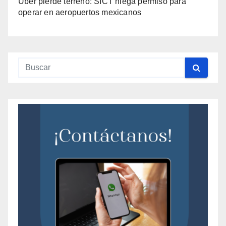
Uber pierde terreno: SICT niega permiso para
operar en aeropuertos mexicanos