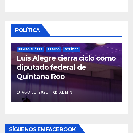
POLÍTICA
BENITO JUÁREZ
ESTADO
POLÍTICA
Luis Alegre cierra ciclo como
P
diputado federal de
L
Quintana Roo
v
AGO 31, 2021
ADMIN
SÍGUENOS EN FACEBOOK