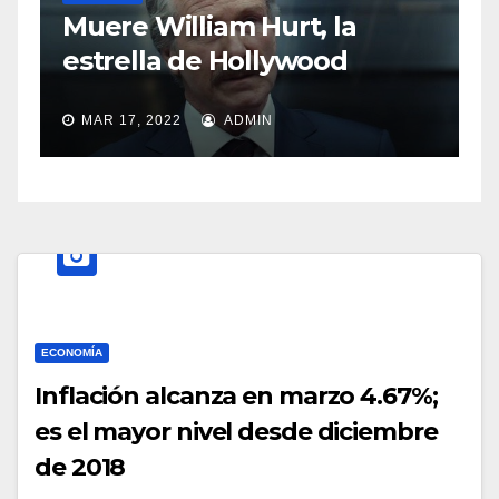
S
Muere William Hurt, la
a
estrella de Hollywood
MAR 17, 2022
ADMIN
ECONOMÍA
Inflación alcanza en marzo 4.67%;
es el mayor nivel desde diciembre
de 2018