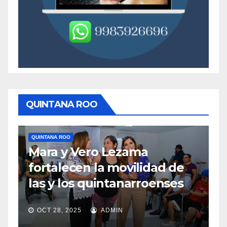
QUINTANA ROO
QUINTANA ROO
Q
Mara y Vero Lezama
M
fortalecen la movilidad de
m
las y los quintanarroenses
e
OCT 28, 2025
ADMIN