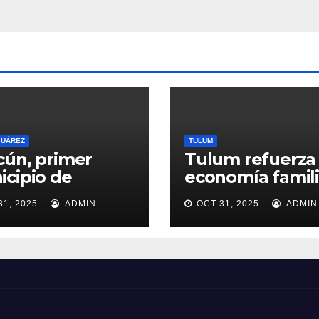
mism
o
JUÁREZ
TULUM
ún, primer
Tulum refuerza 
cipio de
economía famili
ntana Roo en
con programas 
31, 2025
ADMIN
OCT 31, 2025
ADMIN
r Comités de
ayuda alimentar