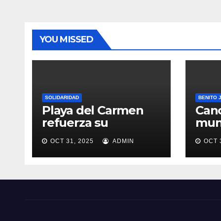
ras
Llano
mund
o
YOU MISSED
SOLIDARIDAD
BENITO 
Playa del Carmen
Canc
refuerza su
muni
proyección turística
Qui
OCT 31, 2025
ADMIN
OCT 
crea
Paz