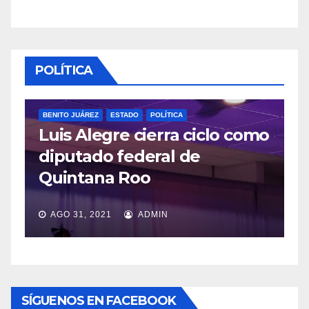
POLÍTICA
POLÍTICA
cierra ciclo como
POLÍTICA
deral de
López Obrador res
oo
veda por consulta
ADMIN
JUL 20, 2021
ADMIN
SÍGUENOS EN FACEBOOK