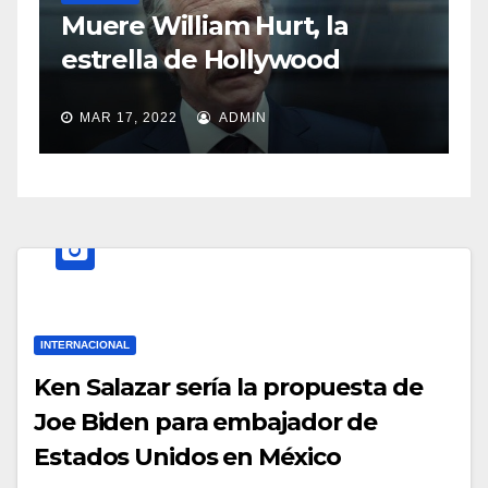
Sasha Sokol hab
liam Hurt, la
abuso de Luis d
de Hollywood
MAR 11, 2022
ADMI
ADMIN
INTERNACIONAL
Ken Salazar sería la propuesta de
Joe Biden para embajador de
Estados Unidos en México