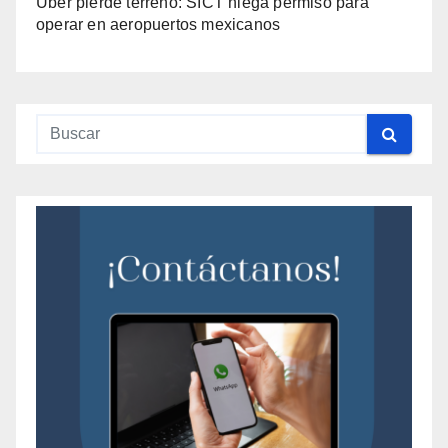
Uber pierde terreno: SICT niega permiso para
operar en aeropuertos mexicanos