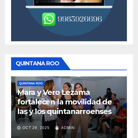
QUINTANA ROO
QUINTANA ROO
QU
Mara y Vero Lezama
M
fortalecen la movilidad de
m
las y los quintanarroenses
e
OCT 28, 2025
ADMIN