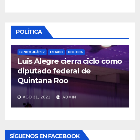
POLÍTICA
BENITO JUÁREZ
ESTADO
POLÍTICA
Luis Alegre cierra ciclo como
P
diputado federal de
L
Quintana Roo
v
AGO 31, 2021
ADMIN
SÍGUENOS EN FACEBOOK