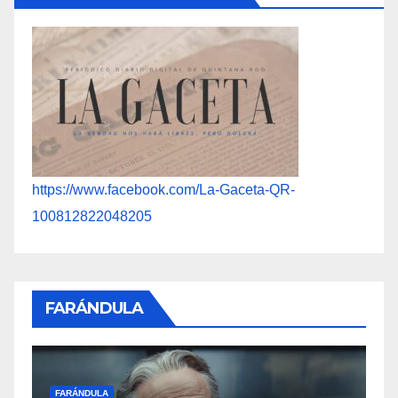
https://www.facebook.com/La-Gaceta-QR-
100812822048205
FARÁNDULA
F
FARÁNDULA