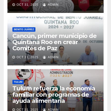
OCT 31, 2025
ADMIN
BENITO JUÁREZ
Cancún, primer municipio de
Quintana Roo en crear
Comités de Paz
OCT 31, 2025
ADMIN
TULUM
Tulum refuerza la economía
familiar con programas de
ayuda alimentaria
OCT 31, 2025
ADMIN