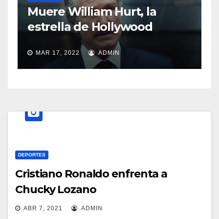
S
Muere William Hurt, la
a
estrella de Hollywood
MAR 17, 2022
ADMIN
DEPORTES
Cristiano Ronaldo enfrenta a
Chucky Lozano
ABR 7, 2021
ADMIN