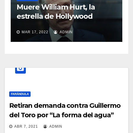
S
Muere William Hurt, la
a
estrella de Hollywood
MAR 17, 2022
ADMIN
FARÁNDULA
Retiran demanda contra Guillermo
del Toro por “La forma del agua”
ABR 7, 2021
ADMIN