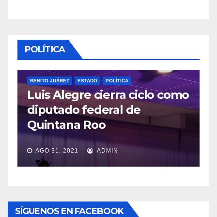
POLÍTICA
BENITO JUÁREZ
ESTADO
POLÍTICA
Luis Alegre cierra ciclo como
P
diputado federal de
L
Quintana Roo
v
AGO 31, 2021
ADMIN
SÍGUENOS EN FACEBOOK