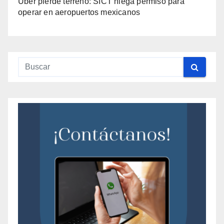
Uber pierde terreno: SICT niega permiso para
operar en aeropuertos mexicanos