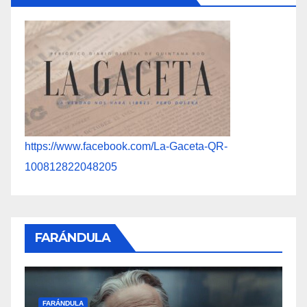
https://www.facebook.com/La-Gaceta-QR-
100812822048205
FARÁNDULA
F
FARÁNDULA