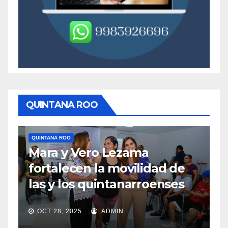
QUINTANA ROO
QUINTANA ROO
Q
Mara y Vero Lezama
M
fortalecen la movilidad de
m
las y los quintanarroenses
e
OCT 28, 2025
ADMIN