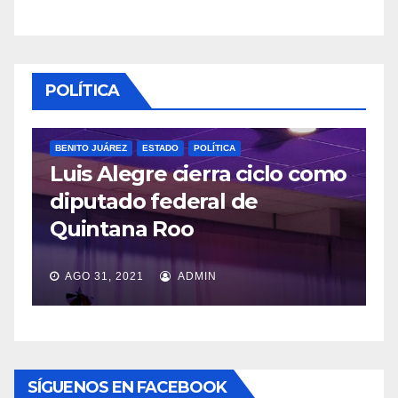
POLÍTICA
BENITO JUÁREZ
ESTADO
POLÍTICA
Luis Alegre cierra ciclo como
P
diputado federal de
L
Quintana Roo
v
AGO 31, 2021
ADMIN
SÍGUENOS EN FACEBOOK