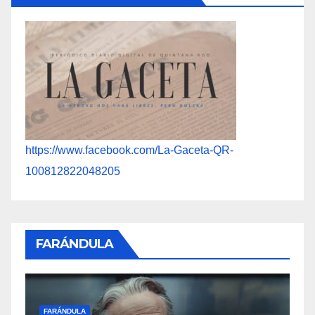
https://www.facebook.com/La-Gaceta-QR-
100812822048205
FARÁNDULA
F
FARÁNDULA