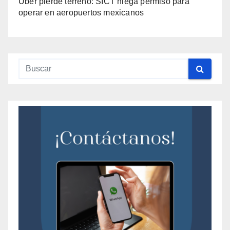
Uber pierde terreno: SICT niega permiso para
operar en aeropuertos mexicanos