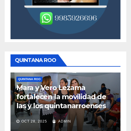
QUINTANA ROO
QUINTANA ROO
Q
Mara y Vero Lezama
M
fortalecen la movilidad de
m
las y los quintanarroenses
e
OCT 28, 2025
ADMIN