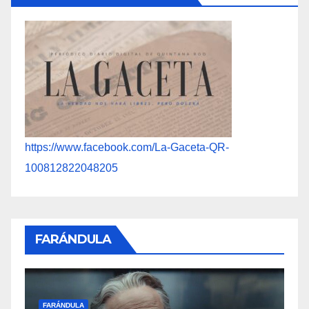
https://www.facebook.com/La-Gaceta-QR-
100812822048205
FARÁNDULA
FARÁNDULA
ÁNDULA