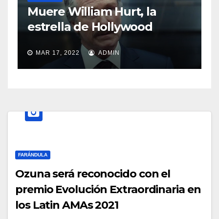
Sasha So
ere William Hurt, la
abuso de
trella de Hollywood
MAR 11, 202
AR 17, 2022
ADMIN
FARÁNDULA
Ozuna será reconocido con el
premio Evolución Extraordinaria en
los Latin AMAs 2021