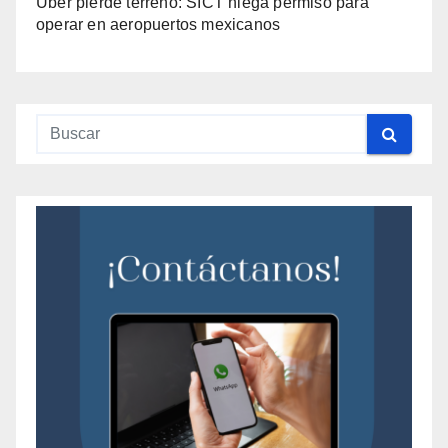
Uber pierde terreno: SICT niega permiso para
operar en aeropuertos mexicanos