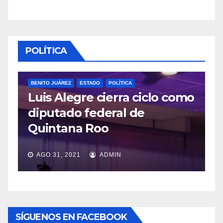
POLÍTICA
ITO JUÁREZ
ESTADO
POLÍTICA
is Alegre cierra ciclo como
POLÍTICA
putado federal de
López O
intana Roo
veda por
GO 31, 2021
ADMIN
JUL 20, 202
SÍGUENOS EN FACEBOOK