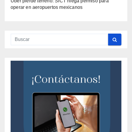
Uber pierde terreno: SICT niega permiso para
operar en aeropuertos mexicanos