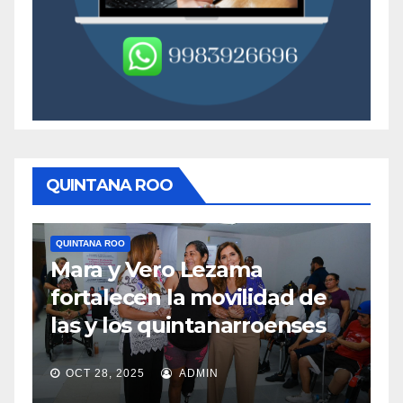
QUINTANA ROO
QUINTANA ROO
Q
Mara y Vero Lezama
M
fortalecen la movilidad de
m
las y los quintanarroenses
e
OCT 28, 2025
ADMIN