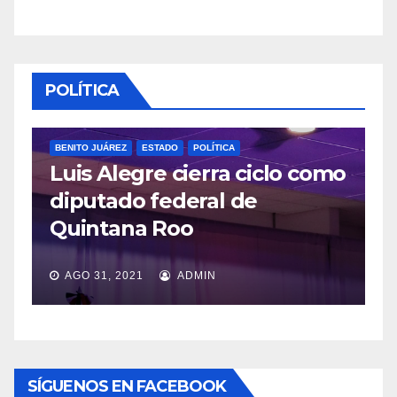
POLÍTICA
BENITO JUÁREZ
ESTADO
POLÍTICA
Luis Alegre cierra ciclo como
P
diputado federal de
L
Quintana Roo
v
AGO 31, 2021
ADMIN
SÍGUENOS EN FACEBOOK