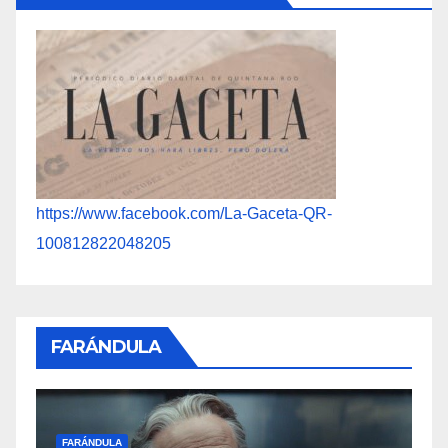
https://www.facebook.com/La-Gaceta-QR-
100812822048205
FARÁNDULA
F
S
FARÁNDULA