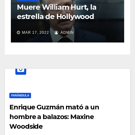
a
Muere William Hurt, la
estrella de Hollywood
MAR 17, 2022
ADMIN
FARÁNDULA
Enrique Guzmán mató a un
hombre a balazos: Maxine
Woodside