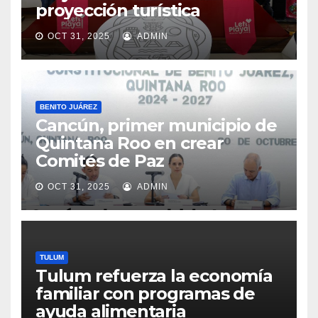
proyección turística
OCT 31, 2025
ADMIN
BENITO JUÁREZ
Cancún, primer municipio de
Quintana Roo en crear
Comités de Paz
OCT 31, 2025
ADMIN
TULUM
Tulum refuerza la economía
familiar con programas de
ayuda alimentaria