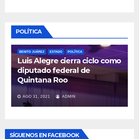
POLÍTICA
BENITO JUÁREZ
ESTADO
POLÍTICA
Luis Alegre cierra ciclo como
P
diputado federal de
L
Quintana Roo
v
AGO 31, 2021
ADMIN
SÍGUENOS EN FACEBOOK