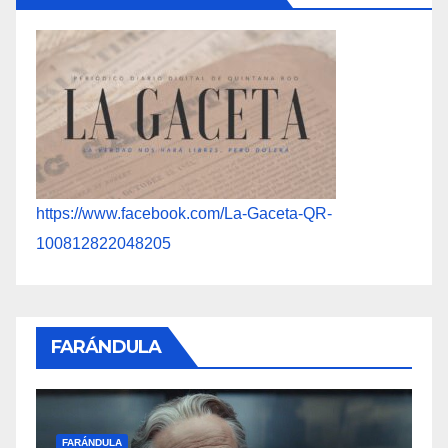
https://www.facebook.com/La-Gaceta-QR-
100812822048205
FARÁNDULA
F
FARÁNDULA