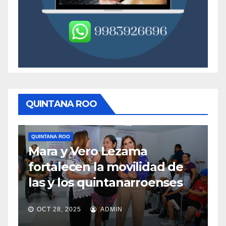
QUINTANA ROO
QUINTANA ROO
Q
Mara y Vero Lezama
M
fortalecen la movilidad de
m
las y los quintanarroenses
e
OCT 28, 2025
ADMIN