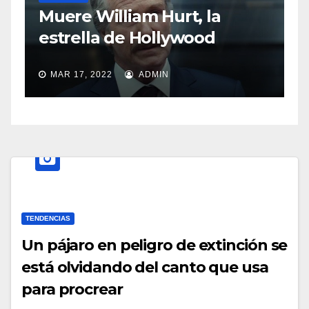
S
Muere William Hurt, la
a
estrella de Hollywood
MAR 17, 2022
ADMIN
TENDENCIAS
Un pájaro en peligro de extinción se
está olvidando del canto que usa
para procrear