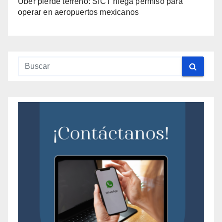
Uber pierde terreno: SICT niega permiso para
operar en aeropuertos mexicanos