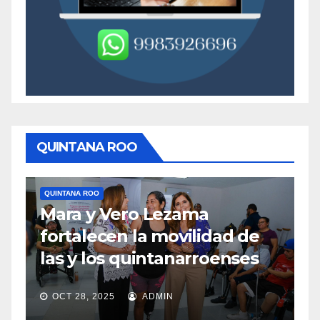
QUINTANA ROO
QUINTANA ROO
Q
Mara y Vero Lezama
M
fortalecen la movilidad de
m
las y los quintanarroenses
e
OCT 28, 2025
ADMIN