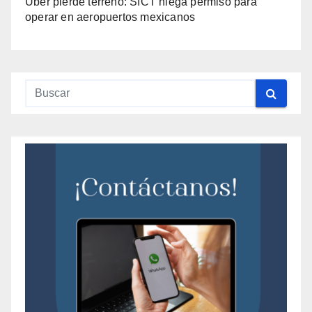
Uber pierde terreno: SICT niega permiso para
operar en aeropuertos mexicanos