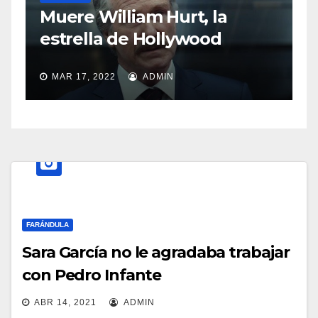
S
Muere William Hurt, la
a
estrella de Hollywood
MAR 17, 2022
ADMIN
FARÁNDULA
Sara García no le agradaba trabajar
con Pedro Infante
ABR 14, 2021
ADMIN