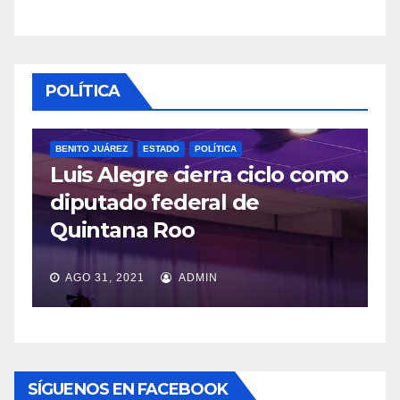
POLÍTICA
BENITO JUÁREZ
ESTADO
POLÍTICA
Luis Alegre cierra ciclo como
P
diputado federal de
L
Quintana Roo
v
AGO 31, 2021
ADMIN
SÍGUENOS EN FACEBOOK