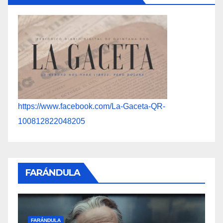
https://www.facebook.com/La-Gaceta-QR-
100812822048205
FARÁNDULA
F
FARÁNDULA