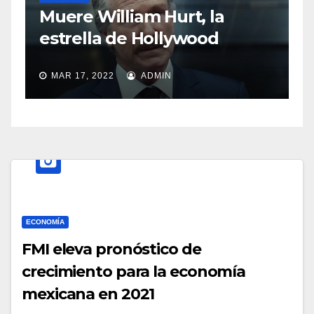
S
Muere William Hurt, la
a
estrella de Hollywood
MAR 17, 2022
ADMIN
ECONOMÍA
FMI eleva pronóstico de
crecimiento para la economía
mexicana en 2021