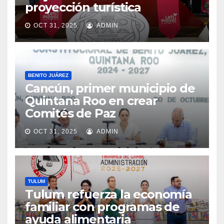
proyección turística
OCT 31, 2025
ADMIN
BENITO JUÁREZ
Cancún, primer municipio de
Quintana Roo en crear
Comités de Paz
OCT 31, 2025
ADMIN
TULUM
Tulum refuerza la economía
familiar con programas de
ayuda alimentaria