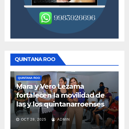
QUINTANA ROO
QUINTANA ROO
Q
Mara y Vero Lezama
M
fortalecen la movilidad de
m
las y los quintanarroenses
e
OCT 28, 2025
ADMIN