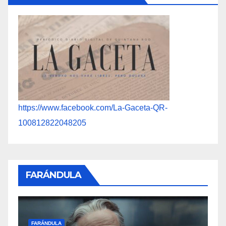
https://www.facebook.com/La-Gaceta-QR-
100812822048205
FARÁNDULA
F
FARÁNDULA