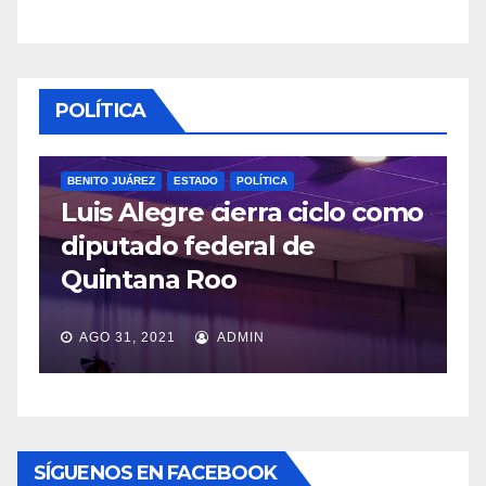
POLÍTICA
BENITO JUÁREZ
ESTADO
POLÍTICA
Luis Alegre cierra ciclo como
P
diputado federal de
L
Quintana Roo
v
AGO 31, 2021
ADMIN
SÍGUENOS EN FACEBOOK