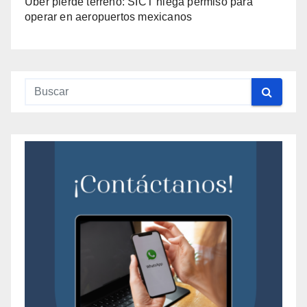
Uber pierde terreno: SICT niega permiso para
operar en aeropuertos mexicanos