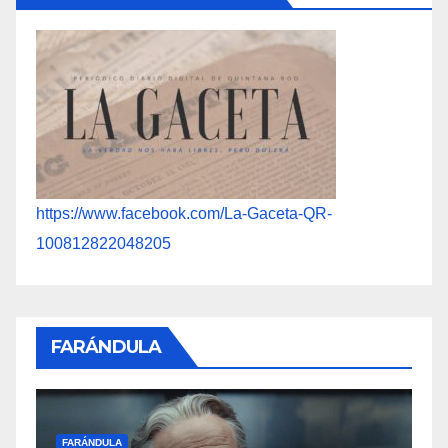
https://www.facebook.com/La-Gaceta-QR-
100812822048205
FARÁNDULA
FARÁN
FARÁNDULA