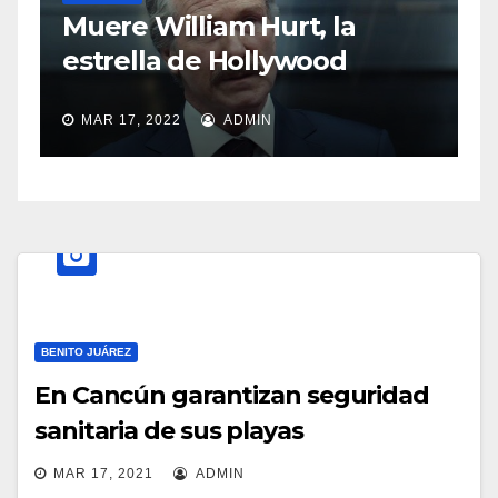
Sas
Muere William Hurt, la
abu
estrella de Hollywood
MAR
MAR 17, 2022
ADMIN
BENITO JUÁREZ
En Cancún garantizan seguridad
sanitaria de sus playas
MAR 17, 2021
ADMIN