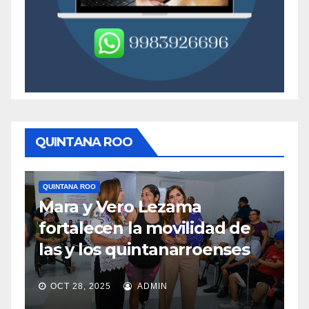
QUINTANA ROO
QUINTANA ROO
QUINTANA 
Mara y Vero Lezama
Medid
fortalecen la movilidad de
mejor
las y los quintanarroenses
en T
OCT 28, 2025
ADMIN
OCT 28