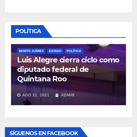
POLÍTICA
BENITO JUÁREZ
ESTADO
POLÍTICA
Luis Alegre cierra ciclo como
POLÍTI
diputado federal de
Lóp
Quintana Roo
ved
AGO 31, 2021
ADMIN
JUL
SÍGUENOS EN FACEBOOK