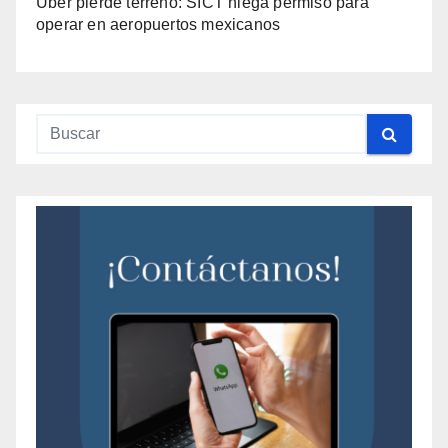
Uber pierde terreno: SICT niega permiso para
operar en aeropuertos mexicanos