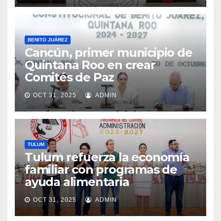
BENITO JUÁREZ
Cancún, primer municipio de
Quintana Roo en crear
Comités de Paz
OCT 31, 2025
ADMIN
TULUM
Tulum refuerza la economía
familiar con programas de
ayuda alimentaria
OCT 31, 2025
ADMIN