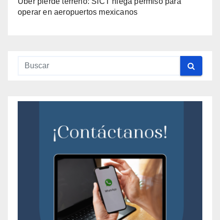
Uber pierde terreno: SICT niega permiso para
operar en aeropuertos mexicanos