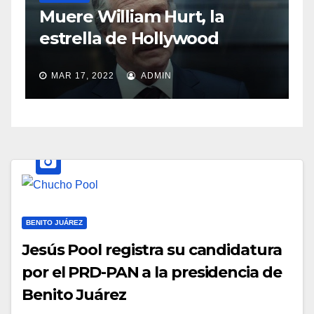
Sasha Sokol ha
lliam Hurt, la
abuso de Luis
 de Hollywood
MAR 11, 2022
ADM
22
ADMIN
BENITO JUÁREZ
Jesús Pool registra su candidatura
por el PRD-PAN a la presidencia de
Benito Juárez