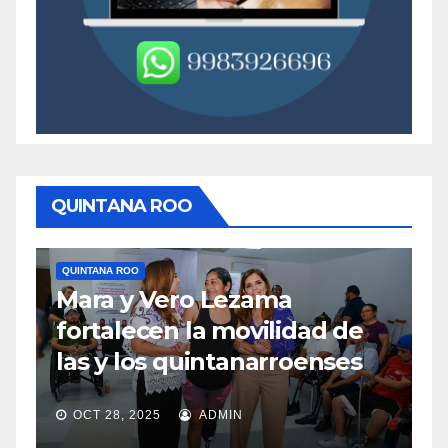
QUINTANA ROO
QUINTANA ROO
TULUM
ero Lezama
Medidas concre
n la movilidad de
mejorar el acce
 quintanarroenses
en Tulum
ADMIN
OCT 28, 2025
ADMI