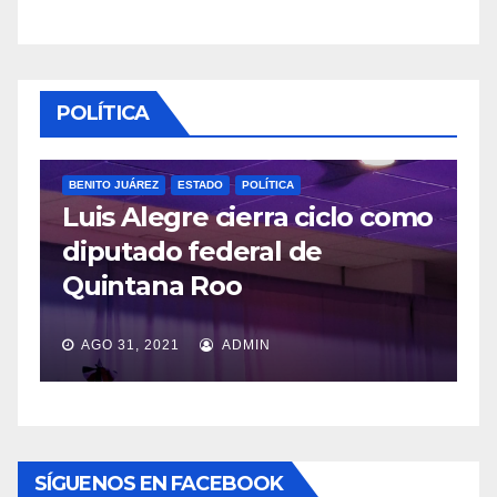
POLÍTICA
ESTADO
POLÍTICA
gre cierra ciclo como
POLÍTICA
o federal de
López Obrador
a Roo
veda por cons
21
ADMIN
JUL 20, 2021
ADM
SÍGUENOS EN FACEBOOK