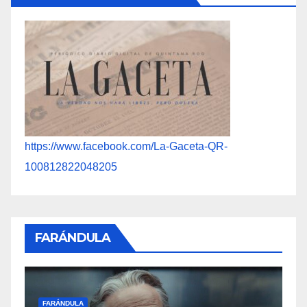
https://www.facebook.com/La-Gaceta-QR-
100812822048205
FARÁNDULA
F
FARÁNDULA