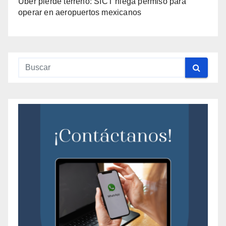
Uber pierde terreno: SICT niega permiso para
operar en aeropuertos mexicanos