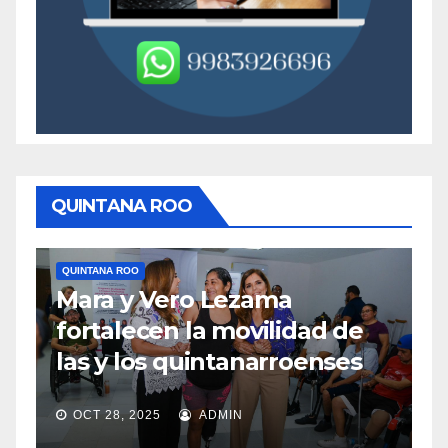
QUINTANA ROO
QUINTANA ROO
QU
Mara y Vero Lezama
M
fortalecen la movilidad de
m
las y los quintanarroenses
e
OCT 28, 2025
ADMIN