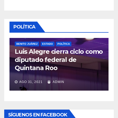
POLÍTICA
BENITO JUÁREZ
ESTADO
POLÍTICA
Luis Alegre cierra ciclo como
P
diputado federal de
L
Quintana Roo
v
AGO 31, 2021
ADMIN
SÍGUENOS EN FACEBOOK