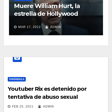
S
Muere William Hurt, la
a
estrella de Hollywood
MAR 17, 2022
ADMIN
FARÁNDULA
Youtuber Rix es detenido por
tentativa de abuso sexual
FEB 25, 2021
ADMIN