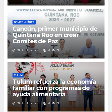
BENITO JUÁREZ
Cancún, primer municipio de
Quintana Roo en crear
Comités de Paz
OCT 31, 2025
ADMIN
TULUM
Tulum refuerza la economía
familiar con programas de
ayuda alimentaria
OCT 31, 2025
ADMIN