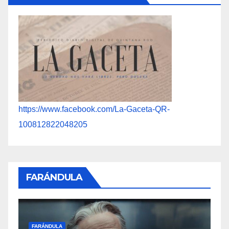
https://www.facebook.com/La-Gaceta-QR-
100812822048205
FARÁNDULA
F
FARÁNDULA