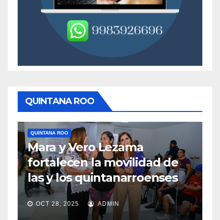
QUINTANA ROO
QUINTANA ROO
Q
Mara y Vero Lezama
M
fortalecen la movilidad de
m
las y los quintanarroenses
e
OCT 28, 2025
ADMIN