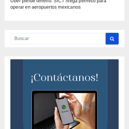
Uber pierde terreno: SICT niega permiso para
operar en aeropuertos mexicanos