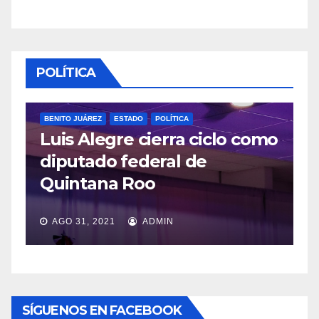
POLÍTICA
BENITO JUÁREZ
ESTADO
POLÍTICA
Luis Alegre cierra ciclo como
P
diputado federal de
L
Quintana Roo
v
AGO 31, 2021
ADMIN
SÍGUENOS EN FACEBOOK