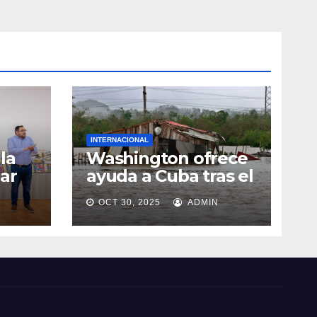
INTERNACIONAL
la
Washington ofrece
ar
ayuda a Cuba tras el
de
paso del huracán
OCT 30, 2025
ADMIN
ia
Melissa