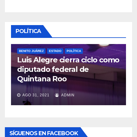
POLÍTICA
BENITO JUÁREZ
ESTADO
POLÍTICA
Luis Alegre cierra ciclo como
P
diputado federal de
L
Quintana Roo
v
AGO 31, 2021
ADMIN
SÍGUENOS EN FACEBOOK