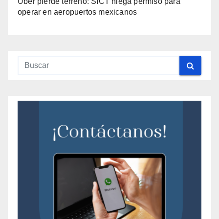
Uber pierde terreno: SICT niega permiso para
operar en aeropuertos mexicanos