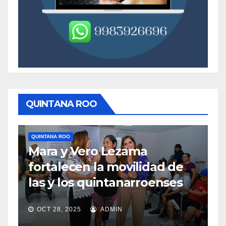
QUINTANA ROO
QUINTANA ROO
Q
Mara y Vero Lezama
M
fortalecen la movilidad de
m
las y los quintanarroenses
e
OCT 28, 2025
ADMIN