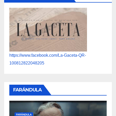
https://www.facebook.com/La-Gaceta-QR-
100812822048205
FARÁNDULA
F
FARÁNDULA