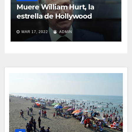
Sasha Sokol
 William Hurt, la
abuso de L
lla de Hollywood
MAR 11, 2022
, 2022
ADMIN