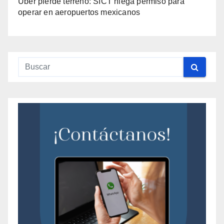
Uber pierde terreno: SICT niega permiso para
operar en aeropuertos mexicanos