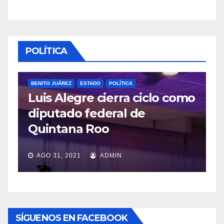
POLÍTICA
ÁREZ
ESTADO
POLÍTICA
Alegre cierra ciclo como
POLÍTICA
ado federal de
López Obra
tana Roo
veda por c
, 2021
ADMIN
JUL 20, 2021
SÍGUENOS EN FACEBOOK