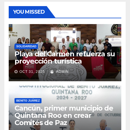
YOU MISSED
SOLIDARIDAD
Playa del Carmen refuerza su
proyección turística
OCT 31, 2025
ADMIN
BENITO JUÁREZ
Cancún, primer municipio de
Quintana Roo en crear
Comités de Paz