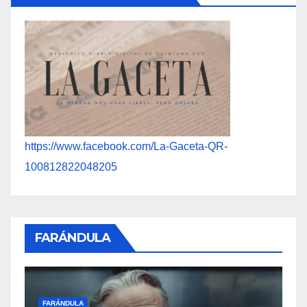
https://www.facebook.com/La-Gaceta-QR-
100812822048205
FARÁNDULA
FARÁNDULA
A