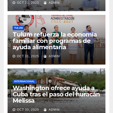
OCT 31, 2025
ADMIN
TULUM
Tulum refuerza la economía
familiar con programas de
ayuda alimentaria
OCT 31, 2025
ADMIN
INTERNACIONAL
Washington ofrece ayuda a
Cuba tras el paso del huracán
Melissa
OCT 30, 2025
ADMIN