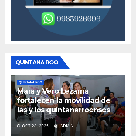
QUINTANA ROO
QUINTANA ROO
TULUM
Medidas concretas para
mejorar el acceso a playas
en Tulum
OCT 28, 2025
ADMIN