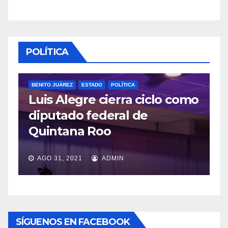
POLÍTICA
omo
POLÍTICA
López Obrador respetará
veda por consulta popular
JUL 20, 2021
ADMIN
SÍGUENOS EN FACEBOOK