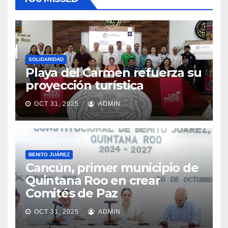
SOLIDARIDAD
Playa del Carmen refuerza su
proyección turística
OCT 31, 2025
ADMIN
BENITO JUÁREZ
Cancún, primer municipio de
Quintana Roo en crear
Comités de Paz
OCT 31, 2025
ADMIN