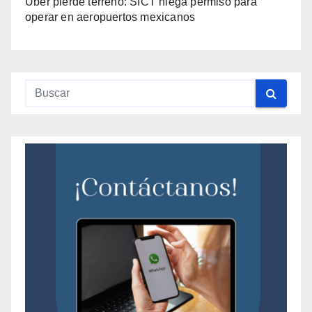
Uber pierde terreno: SICT niega permiso para
operar en aeropuertos mexicanos