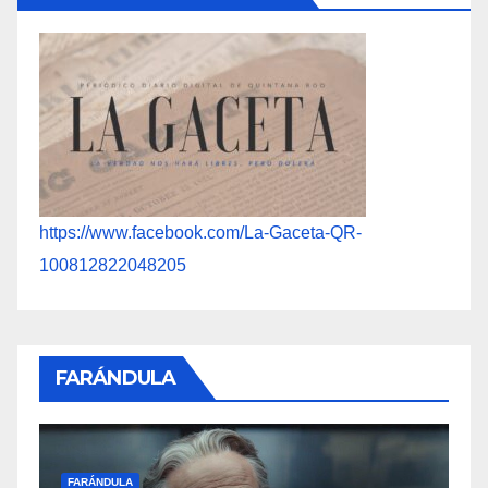
https://www.facebook.com/La-Gaceta-QR-
100812822048205
FARÁNDULA
F
FARÁNDULA