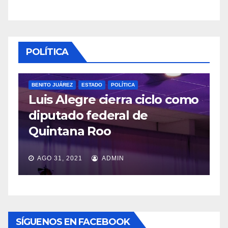
POLÍTICA
BENITO JUÁREZ
ESTADO
POLÍTICA
Luis Alegre cierra ciclo como
P
diputado federal de
L
Quintana Roo
v
AGO 31, 2021
ADMIN
SÍGUENOS EN FACEBOOK