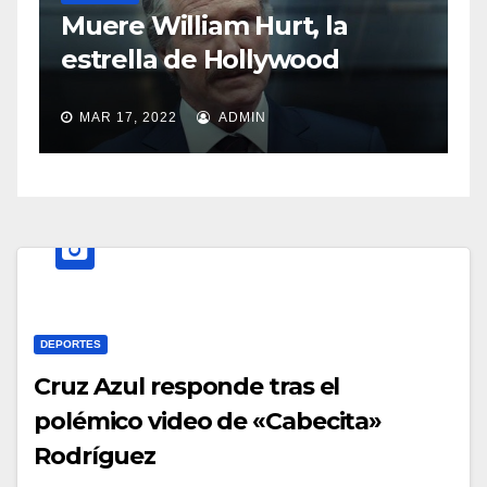
S
Muere William Hurt, la
a
estrella de Hollywood
MAR 17, 2022
ADMIN
DEPORTES
Cruz Azul responde tras el
polémico video de «Cabecita»
Rodríguez