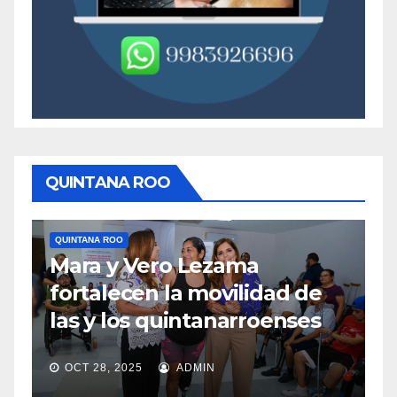
QUINTANA ROO
QUINTANA ROO
QUIN
Mara y Vero Lezama
Me
fortalecen la movilidad de
me
las y los quintanarroenses
en
OCT 28, 2025
ADMIN
OC