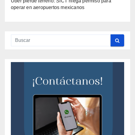
Uber pierde terreno: SICT niega permiso para
operar en aeropuertos mexicanos