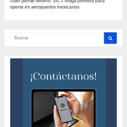
Uber pierde terreno: SICT niega permiso para
operar en aeropuertos mexicanos