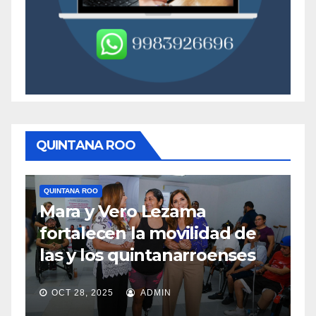
QUINTANA ROO
QUINTANA ROO
Q
Mara y Vero Lezama
M
fortalecen la movilidad de
m
las y los quintanarroenses
e
OCT 28, 2025
ADMIN