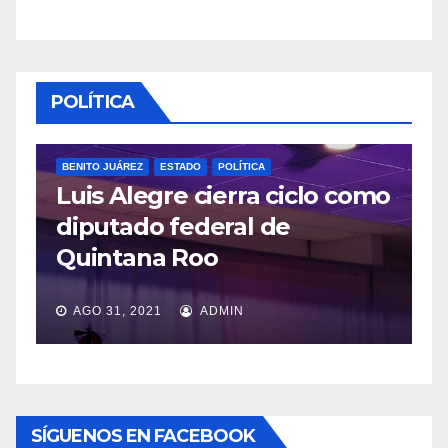
POLÍTICA
BENITO JUÁREZ
ESTADO
POLÍTICA
Luis Alegre cierra ciclo como
P
diputado federal de
L
Quintana Roo
v
AGO 31, 2021
ADMIN
SÍGUENOS EN FACEBOOK