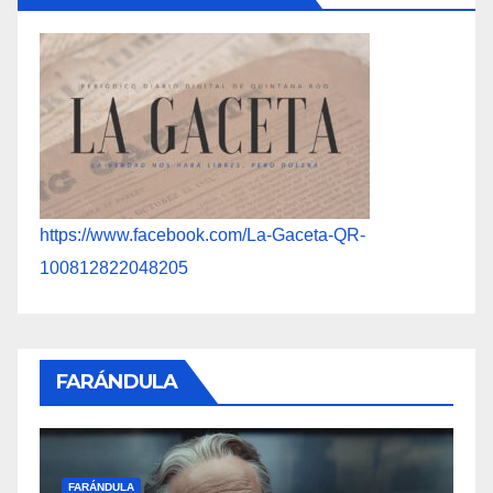
https://www.facebook.com/La-Gaceta-QR-
100812822048205
FARÁNDULA
F
FARÁNDULA