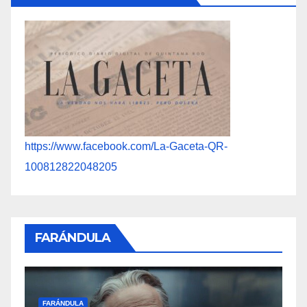
https://www.facebook.com/La-Gaceta-QR-
100812822048205
FARÁNDULA
F
FARÁNDULA