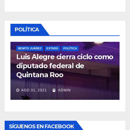
POLÍTICA
BENITO JUÁREZ
ESTADO
POLÍTICA
Luis Alegre cierra ciclo como
P
diputado federal de
L
Quintana Roo
v
AGO 31, 2021
ADMIN
SÍGUENOS EN FACEBOOK