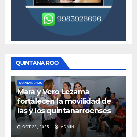
QUINTANA ROO
QUINTANA ROO
Q
Mara y Vero Lezama
M
fortalecen la movilidad de
m
las y los quintanarroenses
e
OCT 28, 2025
ADMIN