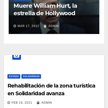
S
Muere William Hurt, la
a
estrella de Hollywood
MAR 17, 2022
ADMIN
ESTADO
SOLIDARIDAD
Rehabilitación de la zona turística
en Solidaridad avanza
FEB 19, 2021
ADMIN