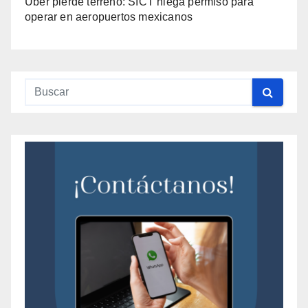
Uber pierde terreno: SICT niega permiso para
operar en aeropuertos mexicanos