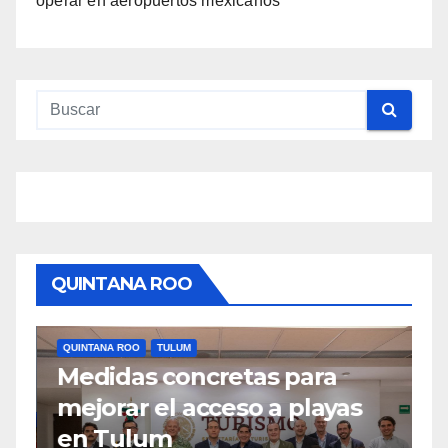
operar en aeropuertos mexicanos
QUINTANA ROO
QUINTANA ROO
TULUM
Q
Medidas concretas para
M
mejorar el acceso a playas
t
en Tulum
M