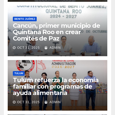
BENITO JUÁREZ
Cancún, primer municipio de
Quintana Roo en crear
Comités de Paz
OCT 31, 2025
ADMIN
TULUM
Tulum refuerza la economía
familiar con programas de
ayuda alimentaria
OCT 31, 2025
ADMIN