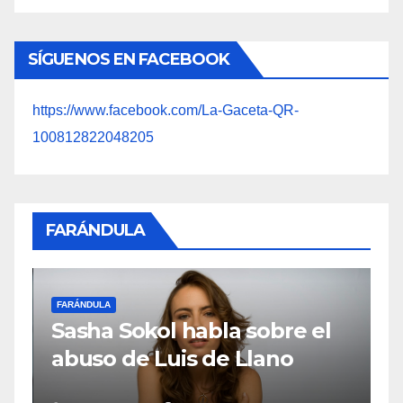
SÍGUENOS EN FACEBOOK
https://www.facebook.com/La-Gaceta-QR-
100812822048205
FARÁNDULA
FARÁNDULA
F
Sasha Sokol habla sobre el
M
abuso de Luis de Llano
o