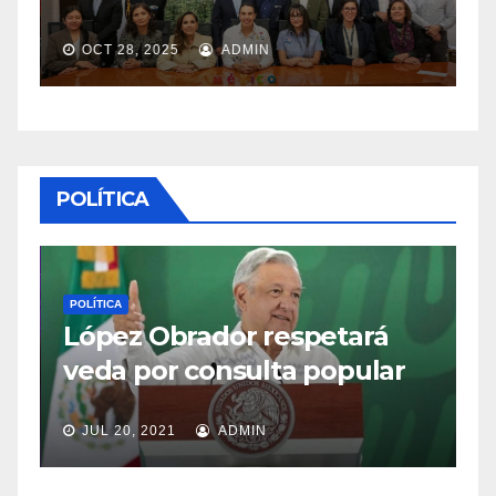
OCT 28, 2025
ADMIN
POLÍTICA
P
mo
R
POLÍTICA
López Obrador respetará
e
veda por consulta popular
t
JUL 20, 2021
ADMIN