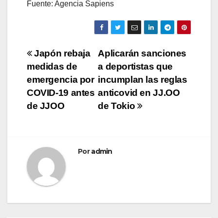
Fuente: Agencia Sapiens
Navegación
Japón rebaja
Aplicarán sanciones
medidas de
a deportistas que
de
emergencia por
incumplan las reglas
entradas
COVID-19 antes
anticovid en JJ.OO
de JJOO
de Tokio
Por
admin