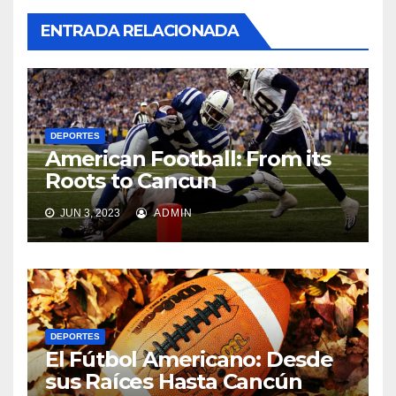
ENTRADA RELACIONADA
DEPORTES
American Football: From its
Roots to Cancun
JUN 3, 2023
ADMIN
DEPORTES
El Fútbol Americano: Desde
sus Raíces Hasta Cancún