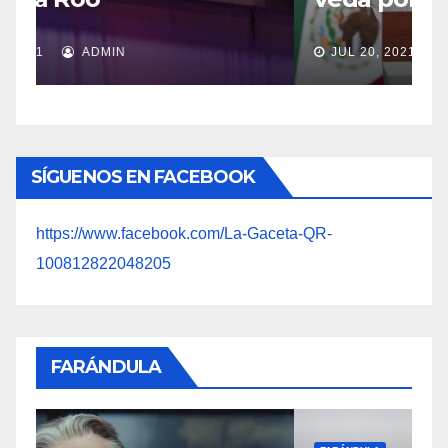
JUL 20, 2021
ADMIN
SÍGUENOS EN FACEBOOK
https://www.facebook.com/La-Gaceta-QR-
100812822048205
FARÁNDULA