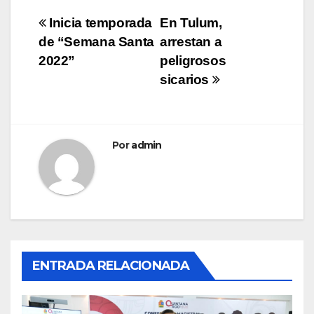
Navegación
Inicia temporada
En Tulum,
de “Semana Santa
arrestan a
de
2022”
peligrosos
entradas
sicarios
Por
admin
ENTRADA RELACIONADA