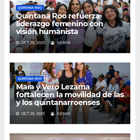
QUINTANA ROO
Quintana Roo refuerza
liderazgo femenino con
visión humanista
OCT 29, 2025
ADMIN
QUINTANA ROO
Mara y Vero Lezama
fortalecen la movilidad de las
y los quintanarroenses
OCT 28, 2025
ADMIN