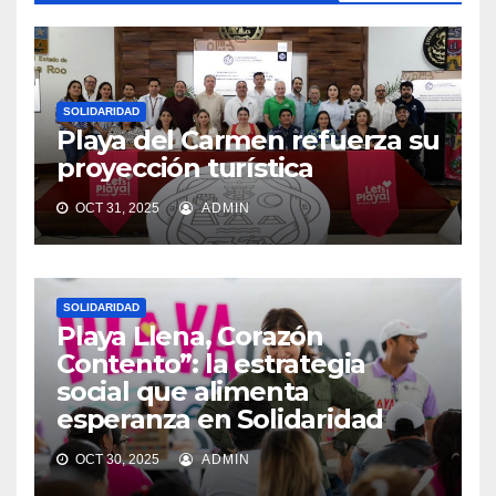
SOLIDARIDAD
Playa del Carmen refuerza su
proyección turística
OCT 31, 2025
ADMIN
SOLIDARIDAD
Playa Llena, Corazón
Contento”: la estrategia
social que alimenta
esperanza en Solidaridad
OCT 30, 2025
ADMIN