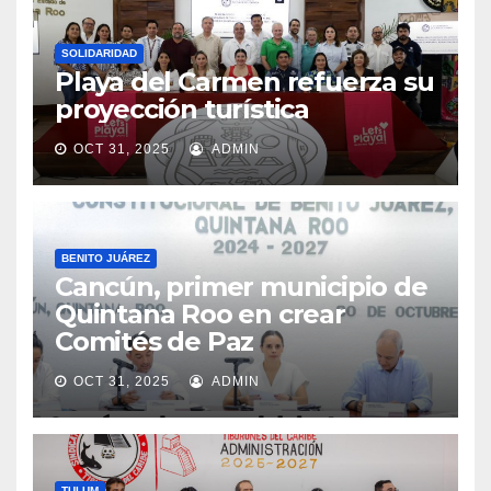
SOLIDARIDAD
Playa del Carmen refuerza su
proyección turística
OCT 31, 2025
ADMIN
BENITO JUÁREZ
Cancún, primer municipio de
Quintana Roo en crear
Comités de Paz
OCT 31, 2025
ADMIN
TULUM