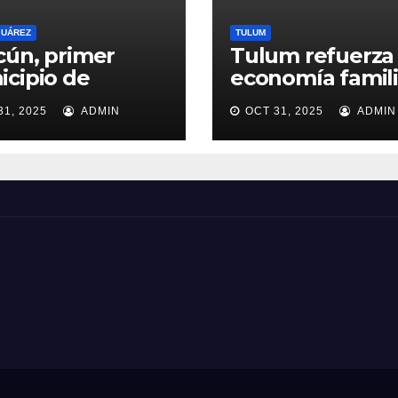
JUÁREZ
TULUM
ún, primer
Tulum refuerza 
cipio de
economía famili
ntana Roo en
con programas 
31, 2025
ADMIN
OCT 31, 2025
ADMIN
r Comités de
ayuda alimentar