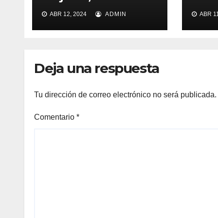
Clave en el Tianguis
dest
ABR 12, 2024
ADMIN
ABR 11
Turístico de México
élit
dist
Deja una respuesta
Tu dirección de correo electrónico no será publicada.
Comentario
*