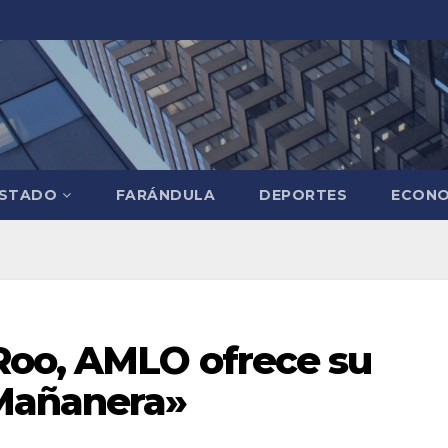
STADO
FARÁNDULA
DEPORTES
ECONO
Roo, AMLO ofrece su
 Mañanera»