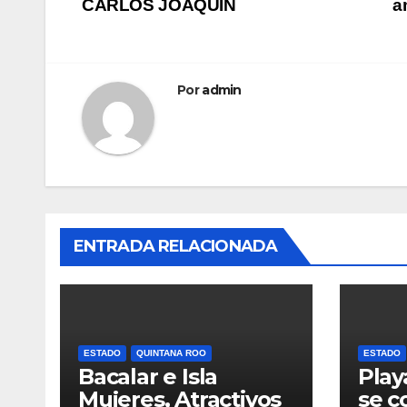
CARLOS JOAQUÍN
a
de
entradas
Por
admin
ENTRADA RELACIONADA
ESTADO
QUINTANA ROO
ESTADO
Bacalar e Isla
Play
Mujeres, Atractivos
se c