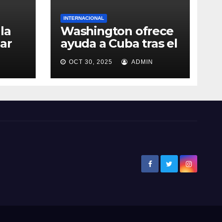
INTERNACIONAL
la
Washington ofrece
ar
ayuda a Cuba tras el
de
paso del huracán
OCT 30, 2025
ADMIN
ia
Melissa