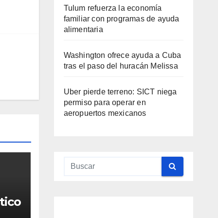
Tulum refuerza la economía
familiar con programas de ayuda
alimentaria
Washington ofrece ayuda a Cuba
tras el paso del huracán Melissa
Uber pierde terreno: SICT niega
permiso para operar en
aeropuertos mexicanos
QUINTANA
ROO
QUINTANA
QUINTANA
QUINTANA
QUINTAN
ROO
ROO
TULUM
ROO
ROO
Qui
Ma
Me
Ma
Gin
tico
nta
ra y
did
ra
o