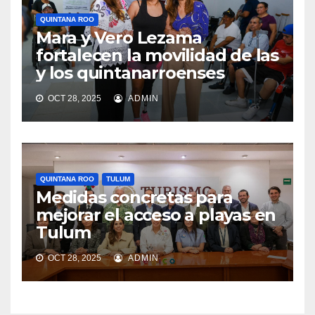
QUINTANA ROO
Mara y Vero Lezama
fortalecen la movilidad de las
y los quintanarroenses
OCT 28, 2025
ADMIN
QUINTANA ROO
TULUM
Medidas concretas para
mejorar el acceso a playas en
Tulum
OCT 28, 2025
ADMIN