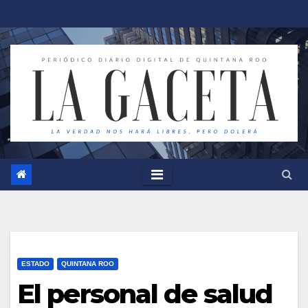
Saltar
al
contenido
ESTADO
QUINTANA ROO
El personal de salud