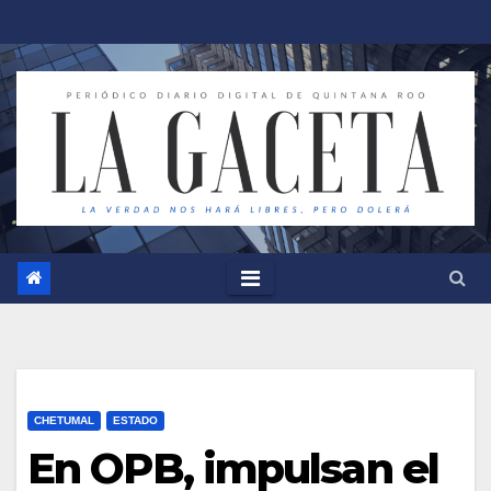
Saltar
al
contenido
CHETUMAL
ESTADO
En OPB, impulsan el