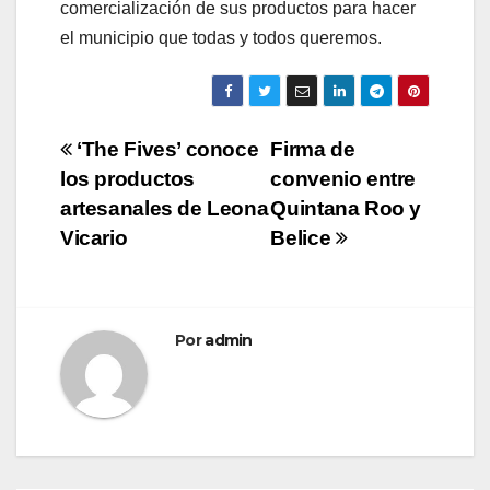
comercialización de sus productos para hacer
el municipio que todas y todos queremos.
Navegación
‘The Fives’ conoce
Firma de
los productos
convenio entre
de
artesanales de Leona
Quintana Roo y
entradas
Vicario
Belice
Por
admin