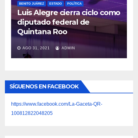
mo
POLÍTICA
López Obrador respetará
veda por consulta popular
JUL 20, 2021
ADMIN
SÍGUENOS EN FACEBOOK
https://www.facebook.com/La-Gaceta-QR-
100812822048205