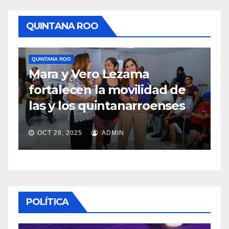
QUINTANA ROO
QUINTANA ROO
TULUM
Medidas concretas para
mejorar el acceso a playas
en Tulum
OCT 28, 2025
ADMIN
POLÍTICA