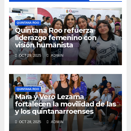
QUINTANA ROO
Quintana Roo refuerza
liderazgo femenino con
visión humanista
OCT 29, 2025
ADMIN
QUINTANA ROO
Mara y Vero Lezama
fortalecen la movilidad de las
y los quintanarroenses
OCT 28, 2025
ADMIN