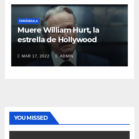
FARÁNDULA
Sasha Sokol habla sobre el
abuso de Luis de Llano
MAR 11, 2022
ADMIN
YOU MISSED