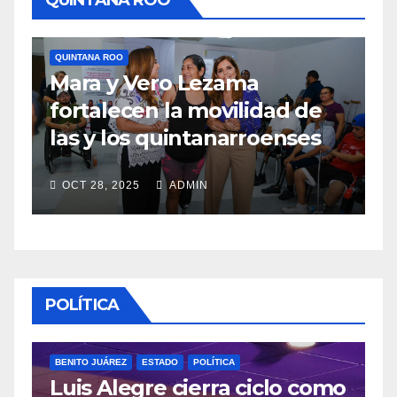
QUINTANA ROO
QUINTANA ROO
TULUM
Medidas concretas para
mejorar el acceso a playas
en Tulum
OCT 28, 2025
ADMIN
POLÍTICA
omo
POLÍTICA