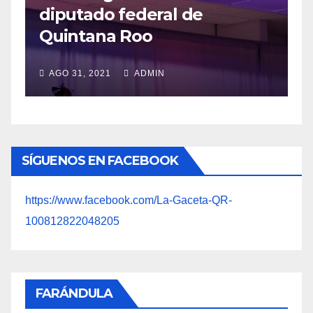
López Obrador respetará
veda por consulta popular
JUL 20, 2021
ADMIN
SÍGUENOS EN FACEBOOK
https://www.facebook.com/La-Gaceta-QR-
100812822048205
FARÁNDULA