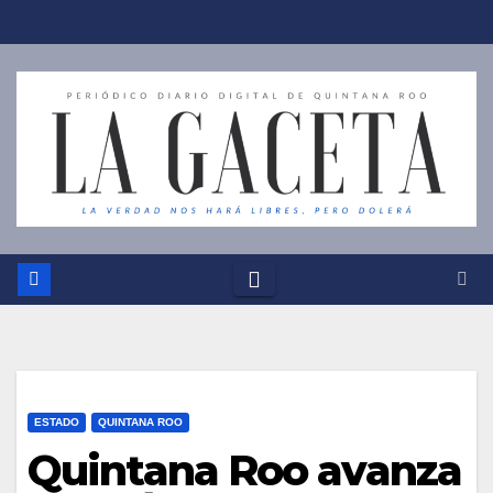
Saltar
al
contenido
ESTADO
QUINTANA ROO
Quintana Roo avanza