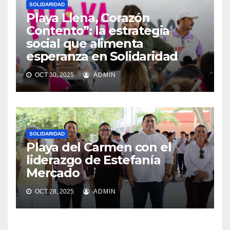
SOLIDARIDAD
Playa Llena, Corazón
Contento”: la estrategia
social que alimenta
esperanza en Solidaridad
OCT 30, 2025
ADMIN
SOLIDARIDAD
Playa del Carmen con el
liderazgo de Estefanía
Mercado
OCT 28, 2025
ADMIN