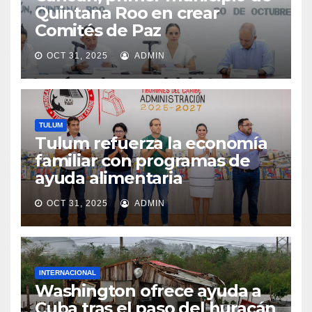
Quintana Roo en crear
Comités de Paz
OCT 31, 2025
ADMIN
TULUM
Tulum refuerza la economía
familiar con programas de
ayuda alimentaria
OCT 31, 2025
ADMIN
INTERNACIONAL
Washington ofrece ayuda a
Cuba tras el paso del huracán