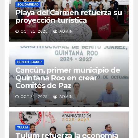
SOLIDARIDAD
Playa del Carmen refuerza su
proyección turística
OCT 31, 2025
ADMIN
BENITO JUÁREZ
Cancún, primer municipio de
Quintana Roo en crear
Comités de Paz
OCT 31, 2025
ADMIN
TULUM
Tulum refuerza la economía