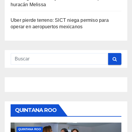
huracán Melissa
Uber pierde terreno: SICT niega permiso para
operar en aeropuertos mexicanos
QUINTANA ROO
QUINTANA ROO
TULUM
Q