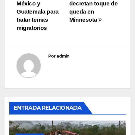
de
México y
decretan toque de
entradas
Guatemala para
queda en
tratar temas
Minnesota
migratorios
Por
admin
ENTRADA RELACIONADA