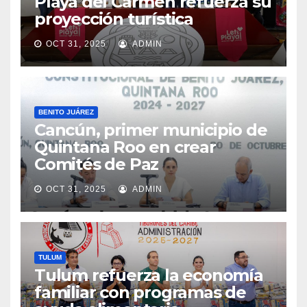
Playa del Carmen refuerza su
proyección turística
OCT 31, 2025
ADMIN
BENITO JUÁREZ
Cancún, primer municipio de
Quintana Roo en crear
Comités de Paz
OCT 31, 2025
ADMIN
TULUM
Tulum refuerza la economía
familiar con programas de