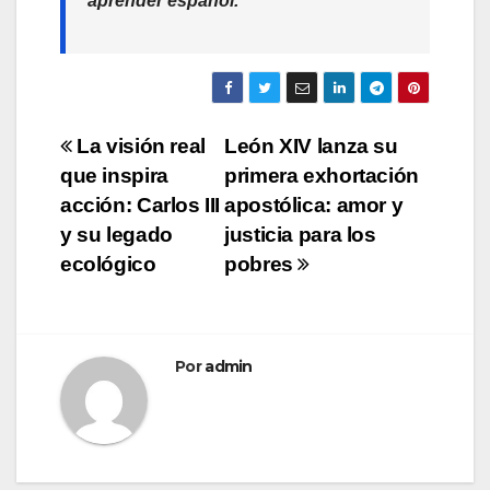
aprender español.”
Navegación
La visión real
León XIV lanza su
que inspira
primera exhortación
de
acción: Carlos III
apostólica: amor y
entradas
y su legado
justicia para los
ecológico
pobres
Por
admin