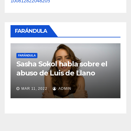
100812822048205
FARÁNDULA
FARÁNDULA
F
Sasha Sokol habla sobre el
M
abuso de Luis de Llano
o
MAR 11, 2022
ADMIN