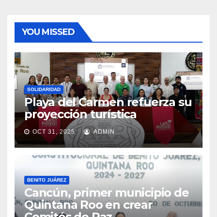
YOU MISSED
SOLIDARIDAD
Playa del Carmen refuerza su
proyección turística
OCT 31, 2025
ADMIN
BENITO JUÁREZ
Cancún, primer municipio de
Quintana Roo en crear
Comités de Paz