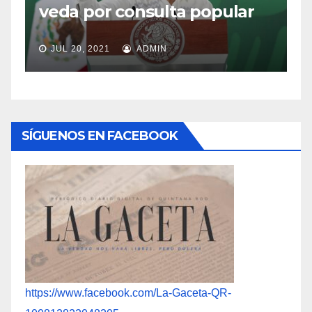
veda por consulta popular
t
JUL 20, 2021
ADMIN
SÍGUENOS EN FACEBOOK
https://www.facebook.com/La-Gaceta-QR-