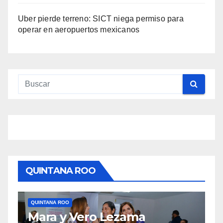
Uber pierde terreno: SICT niega permiso para
operar en aeropuertos mexicanos
QUINTANA ROO
QUINTANA ROO
TULUM
Q
Medidas concretas para
M