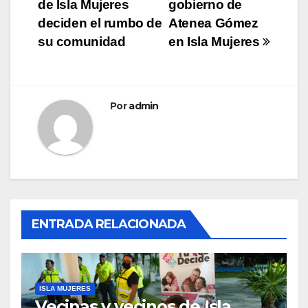
de Isla Mujeres
gobierno de
de
deciden el rumbo de
Atenea Gómez
entradas
su comunidad
en Isla Mujeres
Por
admin
ENTRADA RELACIONADA
ISLA MUJERES
Vecinas y vecinos de Isla