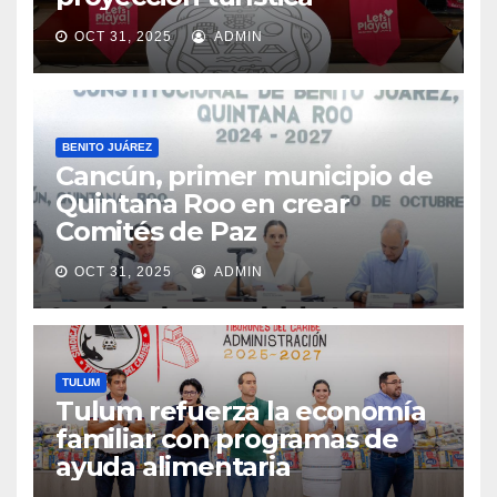
OCT 31, 2025
ADMIN
BENITO JUÁREZ
Cancún, primer municipio de
Quintana Roo en crear
Comités de Paz
OCT 31, 2025
ADMIN
TULUM
Tulum refuerza la economía
familiar con programas de
ayuda alimentaria